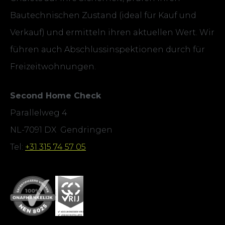
Bautechnischen Zustand (ideal für Kauf und
Verkauf) und ermitteln ihren aktuellen Wert. Wir
führen auch Abschlussinspektionen durch für
Freizeitwohnungen.
Second Home Check
Parallelweg 4
NL-7091 DX Gendringen
Tel:
+31 315 74 57 05